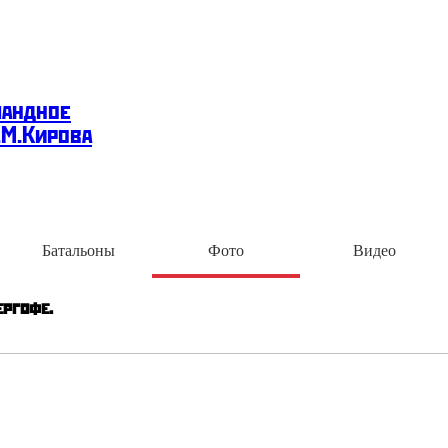
мандное
.М.Кирова
Батальоны
Фото
Видео
ергофе.