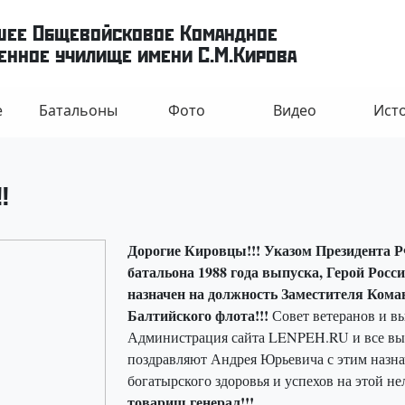
шее Общевойсковое Командное
нное училище имени С.М.Кирова
е
Батальоны
Фото
Видео
Ист
!
Дорогие Кировцы!!! Указом Президента Р
батальона 1988 года выпуска, Герой Рос
назначен на должность Заместителя Кома
Балтийского флота!!!
Совет ветеранов и 
Администрация сайта LENPEH.RU и все в
поздравляют Андрея Юрьевича с этим назна
богатырского здоровья и успехов на этой не
товарищ генерал!!!