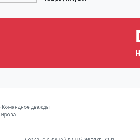
 Командное дважды
Кирова
Создано с душой в СПб.
WizArt. 2021