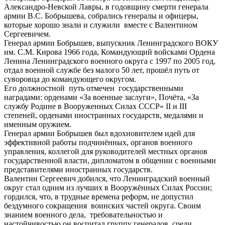
Александро-Невской Лавры, в годовщину смерти генерала
армии В.С. Бобрышева, собрались генералы и офицеры,
которые хорошо знали и служили вместе с Валентином
Сергеевичем.
Генерал армии Бобрышев, выпускник Ленинградского ВОКУ
им. С.М. Кирова 1966 года, Командующий войсками Ордена
Ленина Ленинградского военного округа с 1997 по 2005 год,
отдал военной службе без малого 50 лет, прошёл путь от
суворовца до командующего округом.
Его должностной путь отмечен государственными
наградами: орденами «За военные заслуги», Почёта, «За
службу Родине в Вооруженных Силах СССР» II и III
степеней, орденами иностранных государств, медалями и
именным оружием.
Генерал армии Бобрышев был вдохновителем идей для
эффективной работы подчинённых, органов военного
управления, коллегой для руководителей местных органов
государственной власти, дипломатом в общении с военными
представителями иностранных государств.
Валентин Сергеевич добился, что Ленинградский военный
округ стал одним из лучших в Вооружённых Силах России;
гордился, что, в трудные времена реформ, не допустил
бездумного сокращения воинских частей округа. Своим
знанием военного дела, требовательностью и
настойчивостью он воспитал группу генералов, среди