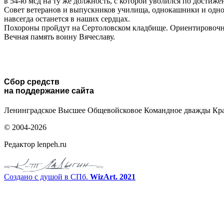
в 54-ю мсд на ту же должность, с которой уволился по достиж
Совет ветеранов и выпускников училища, однокашники и одно
навсегда останется в наших сердцах.
Похороны пройдут на Сертоловском кладбище. Ориентировочно 
Вечная память воину Вячеславу.
Cбор средств
на поддержание сайта
Ленинградское Высшее Общевойсковое Командное дважды Кр
© 2004-2026
Редактор lenpeh.ru
Создано с душой в СПб.
WizArt. 2021