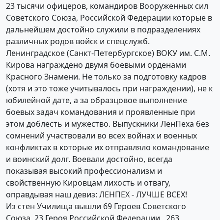
23 тысячи офицеров, командиров Вооруженных сил
Советского Союза, Российской Федерации которые в
дальнейшем достойно служили в подразделениях
различных родов войск и спецслужб.
Ленинградское (Санкт-Петербургское) ВОКУ им. С.М.
Кирова награждено двумя боевыми орденами
Красного Знамени. Не только за подготовку кадров
(хотя и это тоже учитывалось при награждении), не к
юбилейной дате, а за образцовое выполнение
боевых задач командования и проявленные при
этом доблесть и мужество. Выпускники ЛенПеха без
сомнений участвовали во всех войнах и военных
конфликтах в которые их отправляло командование
и воинский долг. Воевали достойно, всегда
показывая высокий профессионализм и
свойственную Кировцам лихость и отвагу,
оправдывая наш девиз: ЛЕНПЕХ - ЛУЧШЕ ВСЕХ!
Из стен Училища вышли 69 Героев Советского
Союза, 23 Героя Российской Федерации, 263