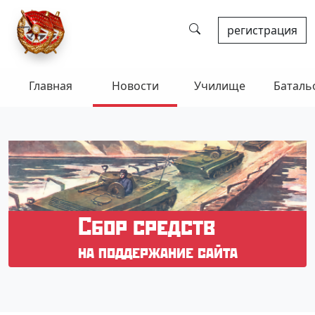
регистрация
Главная
Новости
Училище
Баталь
Cбор средств
на поддержание сайта